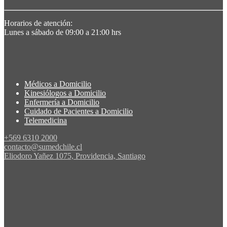
Horarios de atención:
Lunes a sábado de 09:00 a 21:00 hrs
Médicos a Domicilio
Kinesiólogos a Domicilio
Enfermería a Domicilio
Cuidado de Pacientes a Domicilio
Telemedicina
+569 6310 2000
contacto@sumedchile.cl
Eliodoro Yañez 1075, Providencia, Santiago