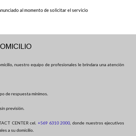
anunciado al momento de solicitar el servicio
OMICILIO
icilio, nuestro equipo de profesionales le brindara una atención
mpo de respuesta mínimos.
.
in previsión.
NTACT CENTER cel.
+569 6310 2000
, donde nuestros ejecutivos
es a su domicilio.