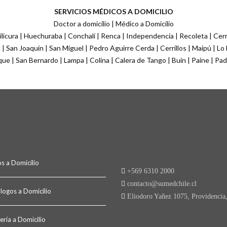
SERVICIOS MÉDICOS A DOMICILIO
Doctor a domicilio | Médico a Domicilio
licura | Huechuraba | Conchalí | Renca | Independencia | Recoleta | Cer
| San Joaquín | San Miguel | Pedro Aguirre Cerda | Cerrillos | Maipú | Lo 
que | San Bernardo | Lampa | Colina | Calera de Tango | Buin | Paine | Pa
s a Domicilio
+569 6310 2000
contacto@sumedchile.cl
ólogos a Domicilio
Eliodoro Yañez 1075, Providencia,
ería a Domicilio