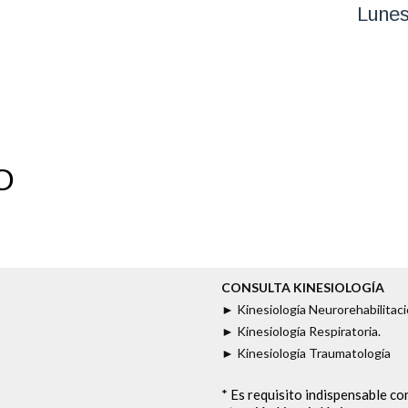
Lunes
O
CONSULTA KINESIOLOGÍA
► Kinesiología Neurorehabilitac
► Kinesiología Respiratoria.
► Kinesiología Traumatología
* Es requisito indispensable c